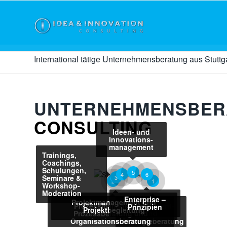
International tätige Unternehmens­beratung aus Stuttg
UNTERNEHMENS­BER
CONSULTING
Ideen- und
Innovations-
management
Trainings,
Coachings,
Schulungen,
5
4
6
Seminare &
3
2
1
Workshop-
Moderation
Enterprise –
Projektmanagement und
Prozessmanagement,
Management-
Prinzipien
Projektbegleitung
Prozessberatung und
und
Organisationsberatung
Strategieberatung