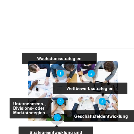
Wachstumsstrategien
3
4
Wettbewerbsstrategien
5
2
Unternehmens-,
Divisions- oder
Marktstrategien
Geschäftsfeldentwicklung
1
Strategieentwicklung und