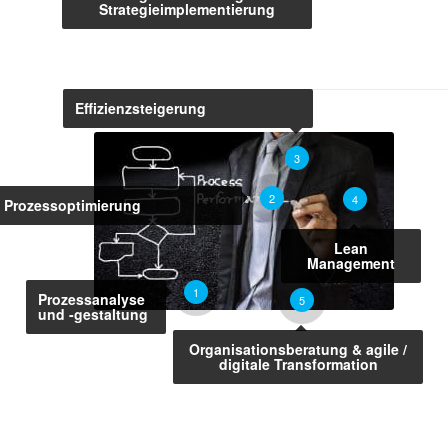
Strategieimplementierung
Effizienzsteigerung
3
2
4
Prozessoptimierung
Lean
Management
1
Prozessanalyse
5
und -gestaltung
Organisationsberatung & agile /
digitale Transformation