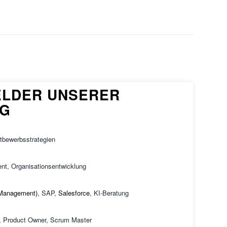
ELDER UNSERER
G
tbewerbsstrategien
t, Organisationsentwicklung
 Management)
, SAP,
Salesforce
, KI-Beratung
m, Product Owner, Scrum Master