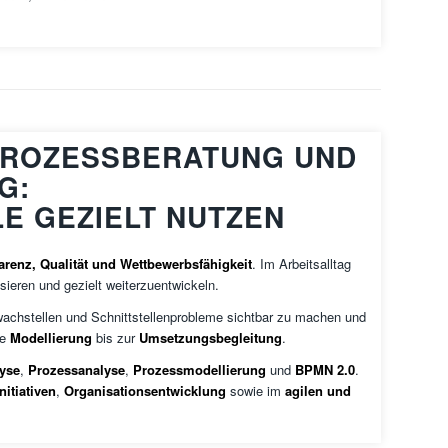
PROZESSBERATUNG UND
G:
E GEZIELT NUTZEN
parenz, Qualität und Wettbewerbsfähigkeit
. Im Arbeitsalltag
sieren und gezielt weiterzuentwickeln.
hwachstellen und Schnittstellenprobleme sichtbar zu machen und
ie
Modellierung
bis zur
Umsetzungsbegleitung
.
yse
,
Prozessanalyse
,
Prozessmodellierung
und
BPMN 2.0
.
itiativen
,
Organisationsentwicklung
sowie im
agilen und